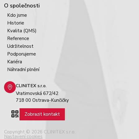
O společnosti
Kdo jsme
Historie
Kvalita (QMS)
Reference
Udržitelnost
Podporujeme
Kariéra
Náhradní plnění
CLINITEX s.r.o.
Vratimovská 672/42
718 00 Ostrava-Kunčičky
Zobrazit kontakt
Copyright © 2026 CLINITEX s.r.o.
Nastavení cookies