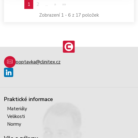
1
2
...
»
»»
Zobrazení 1 - 6 z 17 položek
poptavka@clinitex.cz
Praktické informace
Materiály
Velikosti
Normy