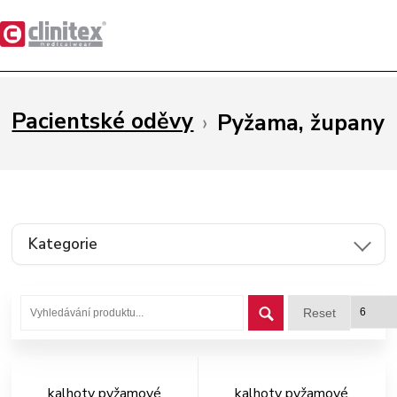
Pacientské oděvy
›
Pyžama, župany
Kategorie
Reset
kalhoty pyžamové
kalhoty pyžamové