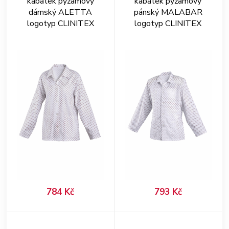
kabátek pyžamový
kabátek pyžamový
dámský ALETTA
pánský MALABAR
logotyp CLINITEX
logotyp CLINITEX
784 Kč
793 Kč