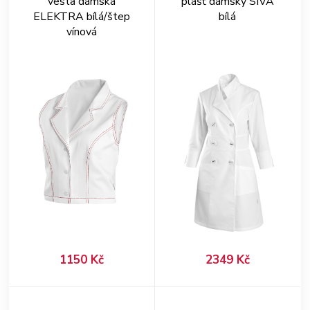
vesta dámská
plášť dámský SIVA
ELEKTRA bílá/štep
bílá
vínová
1150 Kč
2349 Kč