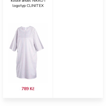
košile anděl NIKKO I
logotyp CLINITEX
789 Kč