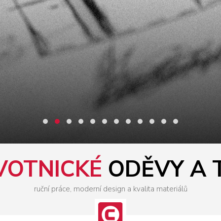
VOTNICKÉ
ODĚVY A 
ruční práce, moderní design a kvalita materiálů