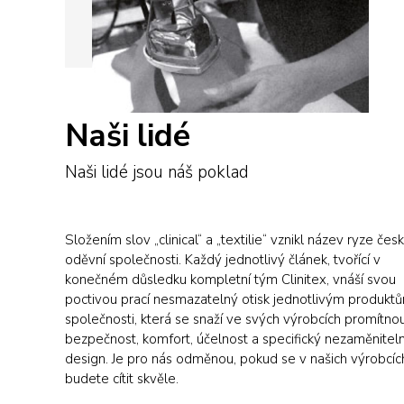
Naši lidé
Naši lidé jsou náš poklad
Složením slov „clinical“ a „textilie“ vznikl název ryze čes
oděvní společnosti. Každý jednotlivý článek, tvořící v
konečném důsledku kompletní tým Clinitex, vnáší svou
poctivou prací nesmazatelný otisk jednotlivým produkt
společnosti, která se snaží ve svých výrobcích promítno
bezpečnost, komfort, účelnost a specifický nezaměnitel
design. Je pro nás odměnou, pokud se v našich výrobcíc
budete cítit skvěle.