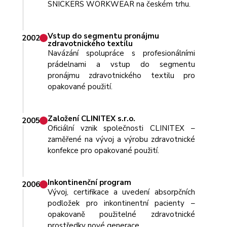
SNICKERS WORKWEAR na českém trhu.
Vstup do segmentu pronájmu
2002
zdravotnického textilu
Navázání spolupráce s profesionálními
prádelnami a vstup do segmentu
pronájmu zdravotnického textilu pro
opakované použití.
Založení CLINITEX s.r.o.
2005
Oficiální vznik společnosti CLINITEX –
zaměřené na vývoj a výrobu zdravotnické
konfekce pro opakované použití.
Inkontinenční program
2006
Vývoj, certifikace a uvedení absorpčních
podložek pro inkontinentní pacienty –
opakovaně použitelné zdravotnické
prostředky nové generace.