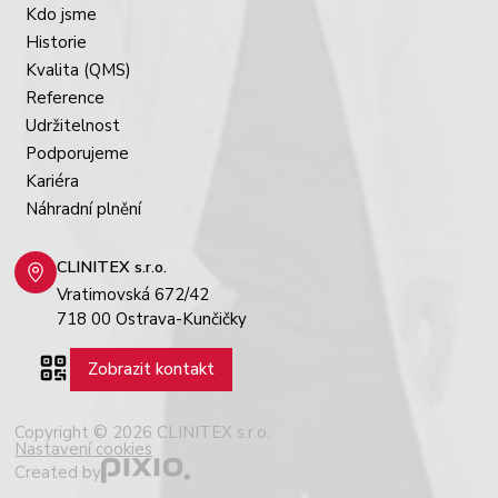
Kdo jsme
Historie
Kvalita (QMS)
Reference
Udržitelnost
Podporujeme
Kariéra
Náhradní plnění
CLINITEX s.r.o.
Vratimovská 672/42
718 00 Ostrava-Kunčičky
Zobrazit kontakt
Copyright © 2026 CLINITEX s.r.o.
Nastavení cookies
Created by