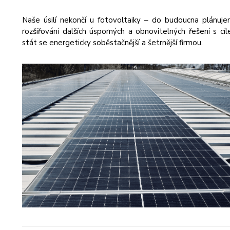
Naše úsilí nekončí u fotovoltaiky – do budoucna plánuj
rozšiřování dalších úsporných a obnovitelných řešení s cí
stát se energeticky soběstačnější a šetrnější firmou.