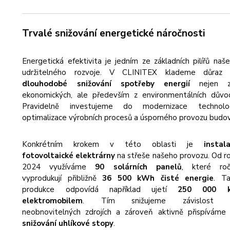
Trvalé snižování energetické náročnosti
Energetická efektivita je jedním ze základních pilířů naš
udržitelného rozvoje. V CLINITEX klademe důraz 
dlouhodobé snižování spotřeby energií
nejen 
ekonomických, ale především z environmentálních důvo
Pravidelně investujeme do modernizace technologi
optimalizace výrobních procesů a úsporného provozu budov
Konkrétním krokem v této oblasti je
instala
fotovoltaické elektrárny
na střeše našeho provozu. Od r
2024 využíváme
90 solárních panelů
, které roč
vyprodukují přibližně
36 500 kWh čisté energie
. T
produkce odpovídá například ujetí
250 000 
elektromobilem
. Tím snižujeme závislost 
neobnovitelných zdrojích a zároveň aktivně přispíváme
snižování uhlíkové stopy
.