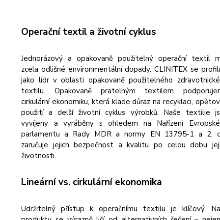
Operační textil a životní cyklus
Jednorázový a opakovaně použitelný operační textil m
zcela odlišné environmentální dopady. CLINITEX se profil
jako lídr v oblasti opakovaně použitelného zdravotnick
textilu. Opakovaně pratelným textilem podporuje
cirkulární ekonomiku, která klade důraz na recyklaci, opěto
použití a delší životní cyklus výrobků. Naše textilie j
vyvíjeny a vyráběny s ohledem na Nařízení Evropsk
parlamentu a Rady MDR a normy EN 13795-1 a 2, c
zaručuje jejich bezpečnost a kvalitu po celou dobu jej
životnosti.
Lineární vs. cirkulární ekonomika
Udržitelný přístup k operačnímu textilu je klíčový. N
produkty se výrazně liší od alternativních řešení – neje