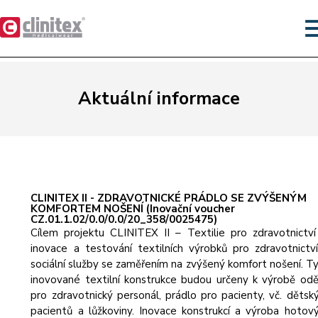
Aktuální informace
CLINITEX II - ZDRAVOTNICKÉ PRÁDLO SE ZVÝŠENÝM
KOMFORTEM NOŠENÍ (Inovační voucher
CZ.01.1.02/0.0/0.0/20_358/0025475)
Cílem projektu CLINITEX II – Textilie pro zdravotnictví
inovace a testování textilních výrobků pro zdravotnictv
sociální služby se zaměřením na zvýšený komfort nošení. T
inovované textilní konstrukce budou určeny k výrobě od
pro zdravotnický personál, prádlo pro pacienty, vč. dětsk
pacientů a lůžkoviny. Inovace konstrukcí a výroba hotov