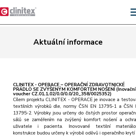
Aktuální informace
CLINITEX - OPERACE – OPERAČNÍ ZDRAVOTNICKÉ
PRÁDLO SE ZVÝŠENÝM KOMFORTEM NOŠENÍ (Inovační
voucher CZ.01.1.02/0.0/0.0/20_358/0025352)
Cílem projektu CLINITEX - OPERACE je inovace a testov
textilních výrobků dle, normy ČSN EN 13795-1 a ČSN
13795-2. Výrobky jsou určeny do čistých prostor operačn
sálů se zaměřením na zvýšený komfort nošení a ochr
uživatele i pacienta. Inovované textilní materiál
konstrukce budou určeny k výrobě oděvů i operačního krytí